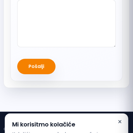
Pošalji
×
Mi korisitmo kolačiće
O nama